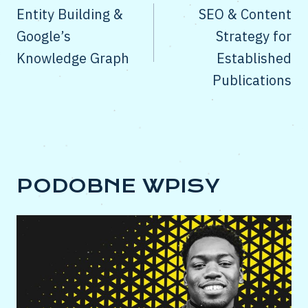
WPISU
Entity Building &
SEO & Content
Google’s
Strategy for
Knowledge Graph
Established
Publications
PODOBNE WPISY