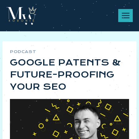
Przeskocz
do
treści
PODCAST
GOOGLE PATENTS &
FUTURE-PROOFING
YOUR SEO