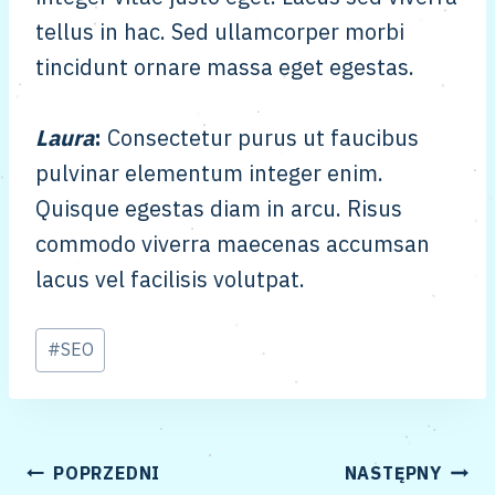
tellus in hac. Sed ullamcorper morbi
tincidunt ornare massa eget egestas.
Laura
:
Consectetur purus ut faucibus
pulvinar elementum integer enim.
Quisque egestas diam in arcu. Risus
commodo viverra maecenas accumsan
lacus vel facilisis volutpat.
Tagi
#
SEO
wpisu:
NAWIGACJA
POPRZEDNI
NASTĘPNY